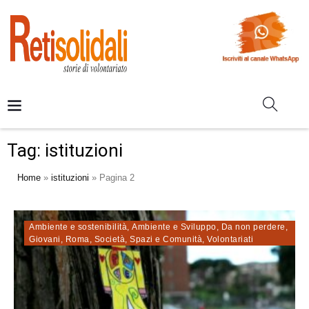
Tag:
istituzioni
Home
»
istituzioni
»
Pagina 2
Ambiente e sostenibilità
,
Ambiente e Sviluppo
,
Da non perdere
,
Giovani
,
Roma
,
Società
,
Spazi e Comunità
,
Volontariati