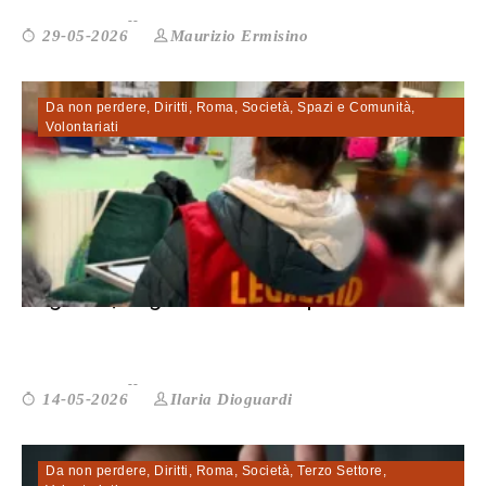
Maurizio Ermisino
29-05-2026
Da non perdere
,
Diritti
,
Roma
,
Società
,
Spazi e Comunità
,
Volontariati
Migranti, Legal Aid: «Nel report 2025...
Ilaria Dioguardi
14-05-2026
Da non perdere
,
Diritti
,
Roma
,
Società
,
Terzo Settore
,