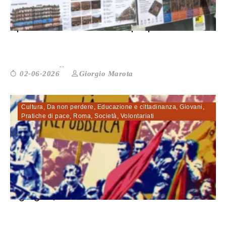
Spazi a Roma. La controproposta del P...
Giorgio Marota
02-06-2026
Cultura
,
Da non perdere
,
Educazione e cittadinanza
,
Giovani
,
Pratiche di pace
,
Roma
,
Società
,
Volontariati
2 giugno, Rete Pace e Disarmo: «Perti...