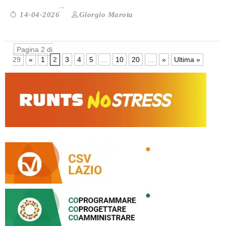
Giorgio Marota
14-04-2026
Pagina 2 di
29
«
1
2
3
4
5
...
10
20
...
»
Ultima »