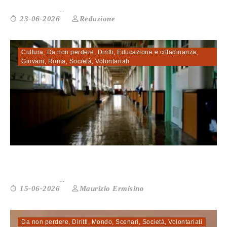
Redazione
23-06-2026
Cultura
,
Da non perdere
,
Diritti
,
Educazione e cittadinanza
,
Giovani
,
Roma
,
Società
,
Volontariati
La riforma Valditara e il futuro dell...
Maurizio Ermisino
15-06-2026
Da non perdere
,
Diritti
,
Mondo
,
Scenari
,
Società
,
Volontariati