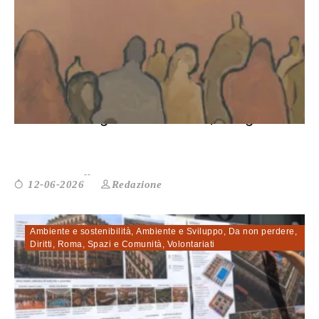
Sul Patto migrazione e asilo, in vigo...
Redazione
12-06-2026
Ambiente e sostenibilità
,
Ambiente e Sviluppo
,
Da non perdere
,
Diritti
,
Roma
,
Spazi e Comunità
,
Volontariati