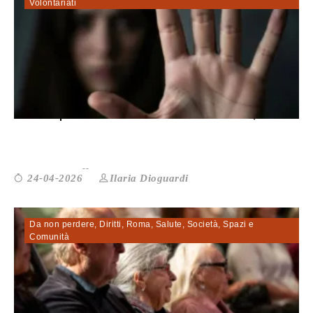
Volontariati
Centri per uomini autori di violenza,...
Ilaria Dioguardi
24-04-2026
Da non perdere
,
Diritti
,
Roma
,
Salute
,
Società
,
Spazi e
Comunità