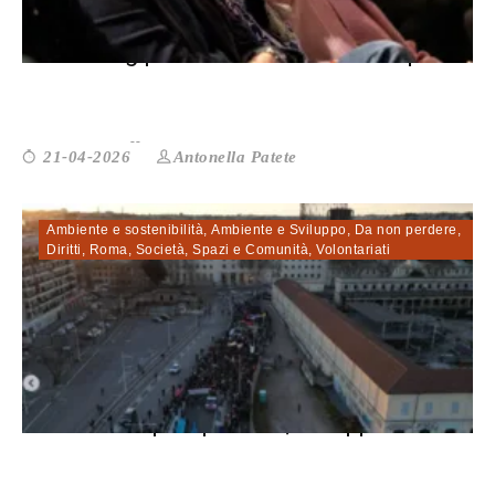
Cohousing per anziani a Roma: 220 pos...
Antonella Patete
21-04-2026
Ambiente e sostenibilità
,
Ambiente e Sviluppo
,
Da non perdere
,
Diritti
,
Roma
,
Società
,
Spazi e Comunità
,
Volontariati
Roma. Tra spazi pubblici, sviluppo e ...