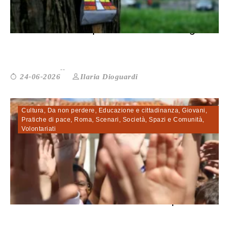
Settimana delle periferie. Charlemagn...
Ilaria Dioguardi
24-06-2026
Cultura
,
Da non perdere
,
Educazione e cittadinanza
,
Giovani
,
Pratiche di pace
,
Roma
,
Scenari
,
Società
,
Spazi e Comunità
,
Volontariati
«La scuola Valditara chiude e separa....