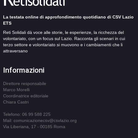
La testata online di approfondimento quotidiano di CSV Lazio
ETS
Reti Solidali dà voce alle storie, le esperienze, la ricchezza del
volontariato, con un focus sul Lazio. Racconta gli scenari in cui
terzo settore e volontariato si muovono e i cambiamenti che li
attraversano
Informazioni
Direttore responsabile
Marco Morelli
Coordinatrice editoriale
Chiara Castri
Telefono: 06 99 588 225
Mail: comunicazionecsv@csvlazio.org
Via Liberiana, 17 - 00185 Roma