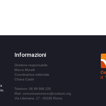
Informazioni
Direttore responsabile
Marco Morelli
Coordinatrice editoriale
Chiara Castri
la
Telefono: 06 99 588 225
io.
Mail: comunicazionecsv@csvlazio.org
Via Liberiana, 17 - 00185 Roma