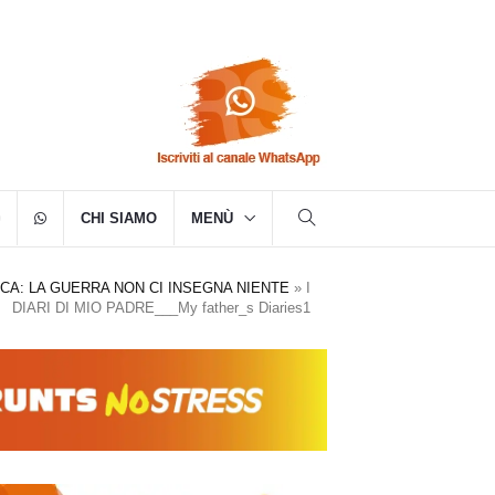
CHI SIAMO
MENÙ
NICA: LA GUERRA NON CI INSEGNA NIENTE
»
I
DIARI DI MIO PADRE___My father_s Diaries1