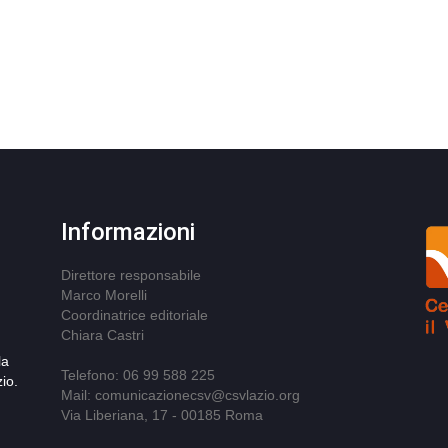
Informazioni
Direttore responsabile
Marco Morelli
Coordinatrice editoriale
Chiara Castri
la
Telefono: 06 99 588 225
io.
Mail: comunicazionecsv@csvlazio.org
Via Liberiana, 17 - 00185 Roma