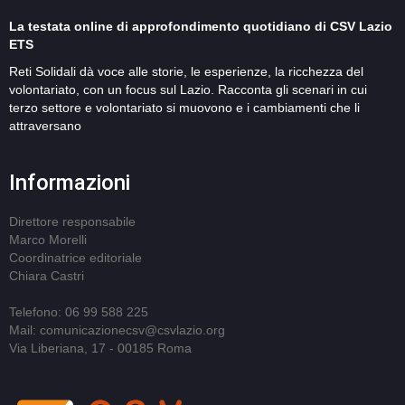
La testata online di approfondimento quotidiano di CSV Lazio
ETS
Reti Solidali dà voce alle storie, le esperienze, la ricchezza del
volontariato, con un focus sul Lazio. Racconta gli scenari in cui
terzo settore e volontariato si muovono e i cambiamenti che li
attraversano
Informazioni
Direttore responsabile
Marco Morelli
Coordinatrice editoriale
Chiara Castri
Telefono: 06 99 588 225
Mail: comunicazionecsv@csvlazio.org
Via Liberiana, 17 - 00185 Roma