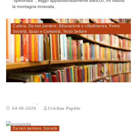
"spettinata" , leggo appassionatamente Baricco, mi rilassa
la montagna innevata.
Cultura
,
Da non perdere
,
Educazione e cittadinanza
,
Roma
,
Società
,
Spazi e Comunità
,
Terzo Settore
Oltre gli scaffali: le biblioteche de...
Cristina Papitto
04-06-2026
Da non perdere
,
Società