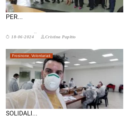
UNICAS E CSV LAZIO. UN PROTOCOLLO
PER...
Cristina Papitto
18-06-2024
Frosinone
,
Volontariati
FROSINONE. LA RETE CITTADINI
SOLIDALI...