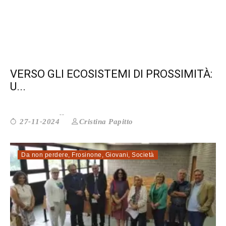
VERSO GLI ECOSISTEMI DI PROSSIMITÀ:
U...
Cristina Papitto
27-11-2024
Da non perdere
,
Frosinone
,
Giovani
,
Società