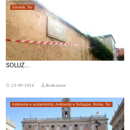
Società
,
Ter
ACCOGLIENZA DEI TRANSITANTI: LE
SOLUZ...
Redazione
23-09-2016
Ambiente e sostenibilità
,
Ambiente e Sviluppo
,
Roma
,
Ter