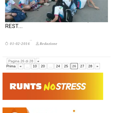
BOBBA: I CSV APRANO LE PORTE, MA
REST...
Redazione
01-02-2016
Pagina 26 di 28
«
Prima
«
...
10
20
...
24
25
26
27
28
»