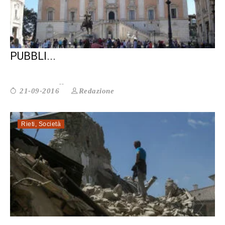
ROMA. LE PERIFERIE CHIEDONO LA
PUBBLI...
Redazione
21-09-2016
Rieti
,
Società
ALL’IMPROVVISO