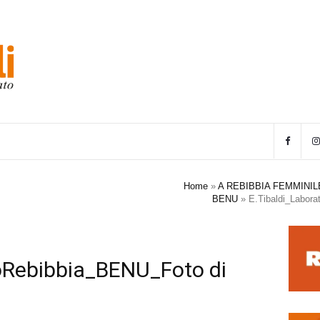
Home
»
A REBIBBIA FEMMINIL
BENU
»
E.Tibaldi_Labora
ioRebibbia_BENU_Foto di