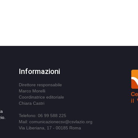
Informazioni
Direttore responsabile
Marco Morelli
Coordinatrice editoriale
Chiara Castri
la
Telefono: 06 99 588 225
io.
Mail: comunicazionecsv@csvlazio.org
Via Liberiana, 17 - 00185 Roma