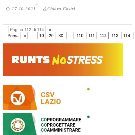
Chiara Castri
17-10-2021
Pagina 112 di 114
«
Prima
«
...
10
20
30
...
110
111
112
113
114