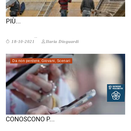
IMMIGRATI: LA LORO PRESENZA PORTA
PIÙ...
Ilaria Dioguardi
18-10-2021
Da non perdere
,
Giovani
,
Scenari
AGENDA 2030. I GIOVANI LA
CONOSCONO P...