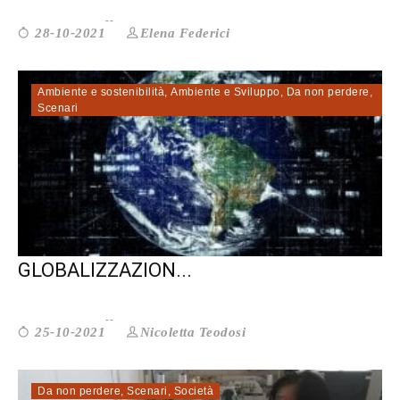
Elena Federici
28-10-2021
Ambiente e sostenibilità
,
Ambiente e Sviluppo
,
Da non perdere
,
Scenari
E SE ABBANDONASSIMO LA
GLOBALIZZAZION...
Nicoletta Teodosi
25-10-2021
Da non perdere
,
Scenari
,
Società