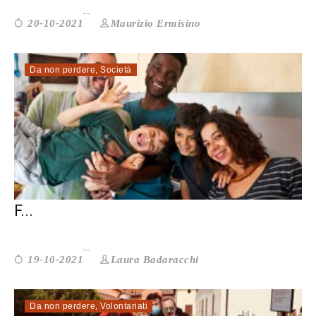
Maurizio Ermisino
20-10-2021
Da non perdere
,
Società
I MINORI STRANIERI SOLI CERCANO UNA
F...
Laura Badaracchi
19-10-2021
Da non perdere
,
Volontariati