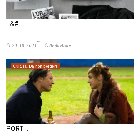
RACCONTARE LA STORIA, PER VINCERE
L&#...
Redazione
21-10-2021
Cultura
,
Da non perdere
MARILYN HA GLI OCCHI NERI. E NOI
PORT...