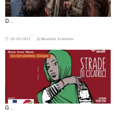
FREAKS OUT: IL FILM CHE RACCONTA LA
D...
Maurizio Ermisino
28-10-2021
Da non perdere
,
Giovani
LA SCRITTURA NON VA IN ESILIO. SE I
G...