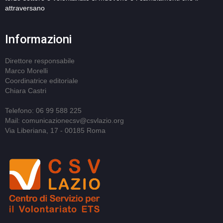
attraversano
Informazioni
Direttore responsabile
Marco Morelli
Coordinatrice editoriale
Chiara Castri
Telefono: 06 99 588 225
Mail: comunicazionecsv@csvlazio.org
Via Liberiana, 17 - 00185 Roma