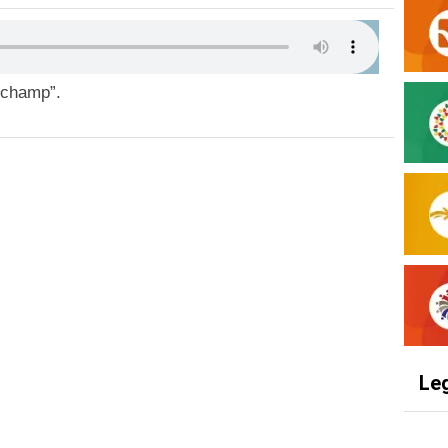
ipchamp”.
Le