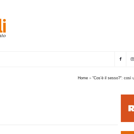
Home
»
“Cos’è il sesso?”: così u