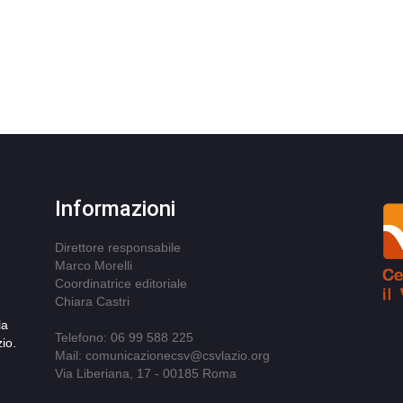
Informazioni
Direttore responsabile
Marco Morelli
Coordinatrice editoriale
Chiara Castri
la
Telefono: 06 99 588 225
io.
Mail: comunicazionecsv@csvlazio.org
Via Liberiana, 17 - 00185 Roma