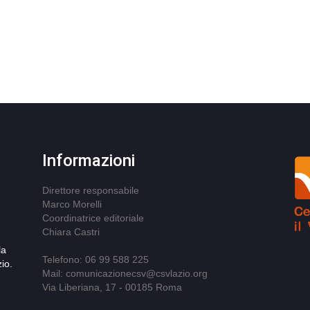
Informazioni
Direttore responsabile
Marco Morelli
Coordinatrice editoriale
Chiara Castri
la
Telefono: 06 99 588 225
io.
Mail: comunicazionecsv@csvlazio.org
Via Liberiana, 17 - 00185 Roma