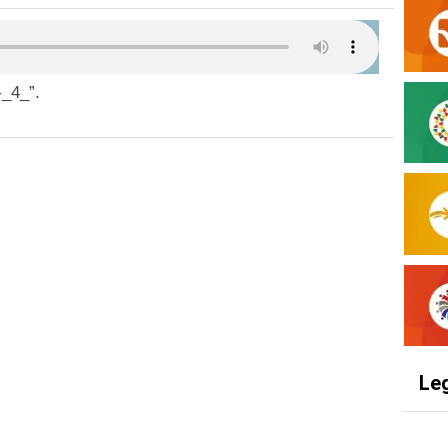
-_4_”.
Le