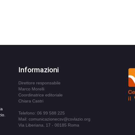
Informazioni
Direttore responsabile
Marco Morelli
Coordinatrice editoriale
Chiara Castri
la
Telefono: 06 99 588 225
io.
Mail: comunicazionecsv@csvlazio.org
Via Liberiana, 17 - 00185 Roma