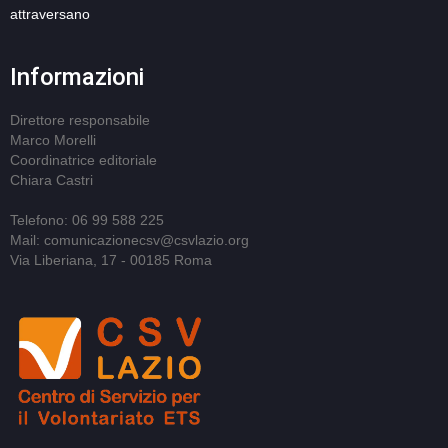
attraversano
Informazioni
Direttore responsabile
Marco Morelli
Coordinatrice editoriale
Chiara Castri
Telefono: 06 99 588 225
Mail: comunicazionecsv@csvlazio.org
Via Liberiana, 17 - 00185 Roma