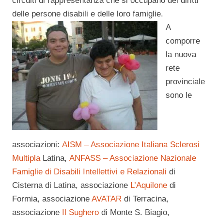
circuiti di rappresentanza che si occupano dei diritti
delle persone disabili e delle loro famiglie.
A
comporre
la nuova
rete
provinciale
sono le
associazioni:
AISM – Associazione Italiana Sclerosi
Multipla
Latina,
ANFASS – Associazione Nazionale
Famiglie di Disabili Intellettivi e Relazionali
di
Cisterna di Latina, associazione
L’Aquilone
di
Formia, associazione
AVATAR
di Terracina,
associazione
Il Sughero
di Monte S. Biagio,