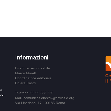
Informazioni
Direttore responsabile
Marco Morelli
Coordinatrice editoriale
Chiara Castri
la
Telefono: 06 99 588 225
io.
Mail: comunicazionecsv@csvlazio.org
Via Liberiana, 17 - 00185 Roma