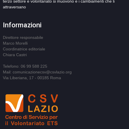
terzo settore e volontariato si muovono e i cambiamenti che li
attraversano
Informazioni
Direttore responsabile
Marco Morelli
Coordinatrice editoriale
Chiara Castri
Telefono: 06 99 588 225
Mail: comunicazionecsv@csvlazio.org
Via Liberiana, 17 - 00185 Roma