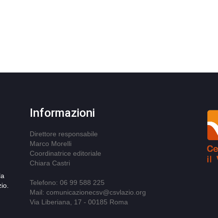
Informazioni
Direttore responsabile
Marco Morelli
Coordinatrice editoriale
Chiara Castri
la
Telefono: 06 99 588 225
io.
Mail: comunicazionecsv@csvlazio.org
Via Liberiana, 17 - 00185 Roma