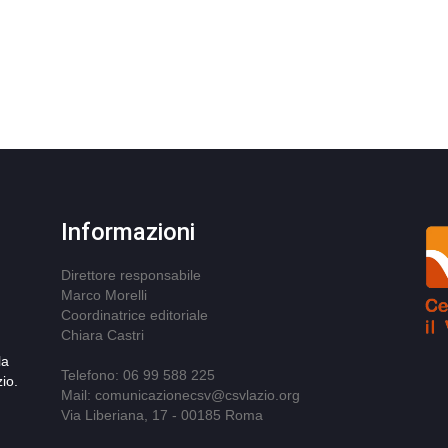
Informazioni
Direttore responsabile
Marco Morelli
Coordinatrice editoriale
Chiara Castri
la
Telefono: 06 99 588 225
io.
Mail: comunicazionecsv@csvlazio.org
Via Liberiana, 17 - 00185 Roma