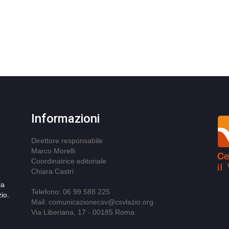
Informazioni
Direttore responsabile
Marco Morelli
Coordinatrice editoriale
Chiara Castri
la
Telefono: 06 99 588 225
io.
Mail: comunicazionecsv@csvlazio.org
Via Liberiana, 17 - 00185 Roma