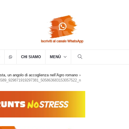
CHI SIAMO
MENÙ
ta, un angolo di accoglienza nell’Agro romano
»
6589_929871919297381_505863683153057522_n
2_n