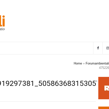
Home
»
Forumambientalis
47522
919297381_50586368315305752