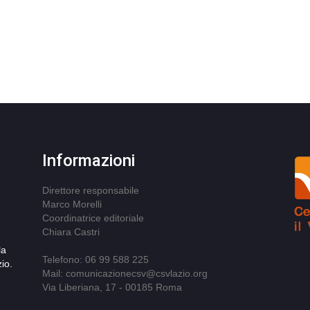
Informazioni
Direttore responsabile
Marco Morelli
Coordinatrice editoriale
Chiara Castri
la
Telefono: 06 99 588 225
io.
Mail: comunicazionecsv@csvlazio.org
Via Liberiana, 17 - 00185 Roma