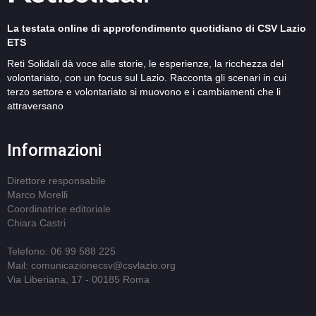
La testata online di approfondimento quotidiano di CSV Lazio
ETS
Reti Solidali dà voce alle storie, le esperienze, la ricchezza del
volontariato, con un focus sul Lazio. Racconta gli scenari in cui
terzo settore e volontariato si muovono e i cambiamenti che li
attraversano
Informazioni
Direttore responsabile
Marco Morelli
Coordinatrice editoriale
Chiara Castri
Telefono: 06 99 588 225
Mail: comunicazionecsv@csvlazio.org
Via Liberiana, 17 - 00185 Roma