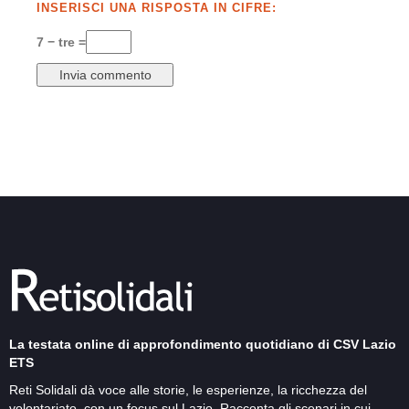
INSERISCI UNA RISPOSTA IN CIFRE:
7 − tre =
La testata online di approfondimento quotidiano di CSV Lazio
ETS
Reti Solidali dà voce alle storie, le esperienze, la ricchezza del
volontariato, con un focus sul Lazio. Racconta gli scenari in cui