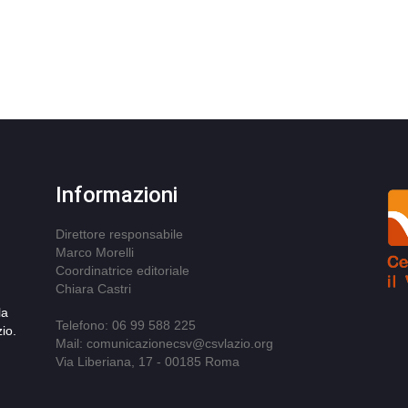
Informazioni
Direttore responsabile
Marco Morelli
Coordinatrice editoriale
Chiara Castri
la
Telefono: 06 99 588 225
io.
Mail: comunicazionecsv@csvlazio.org
Via Liberiana, 17 - 00185 Roma