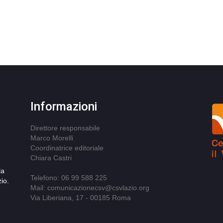
Informazioni
Direttore responsabile
Marco Morelli
Coordinatrice editoriale
Chiara Castri
la
Telefono: 06 99 588 225
io.
Mail: comunicazionecsv@csvlazio.org
Via Liberiana, 17 - 00185 Roma