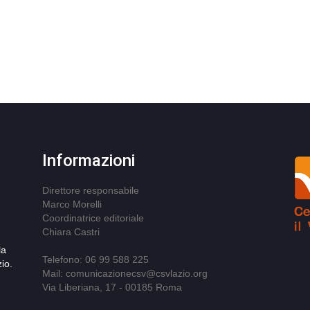
Informazioni
Direttore responsabile
Marco Morelli
Coordinatrice editoriale
Chiara Castri
la
Telefono: 06 99 588 225
io.
Mail: comunicazionecsv@csvlazio.org
Via Liberiana, 17 - 00185 Roma