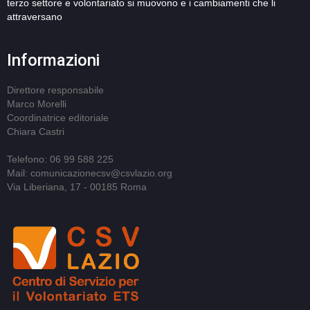
terzo settore e volontariato si muovono e i cambiamenti che li
attraversano
Informazioni
Direttore responsabile
Marco Morelli
Coordinatrice editoriale
Chiara Castri
Telefono: 06 99 588 225
Mail: comunicazionecsv@csvlazio.org
Via Liberiana, 17 - 00185 Roma