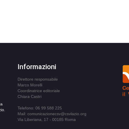
Informazioni
Direttore responsabile
Marco Morelli
Coordinatrice editoriale
Chiara Castri
la
Telefono: 06 99 588 225
io.
Mail: comunicazionecsv@csvlazio.org
Via Liberiana, 17 - 00185 Roma