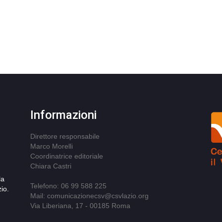
Informazioni
Direttore responsabile
Marco Morelli
Coordinatrice editoriale
Chiara Castri
la
Telefono: 06 99 588 225
io.
Mail: comunicazionecsv@csvlazio.org
Via Liberiana, 17 - 00185 Roma