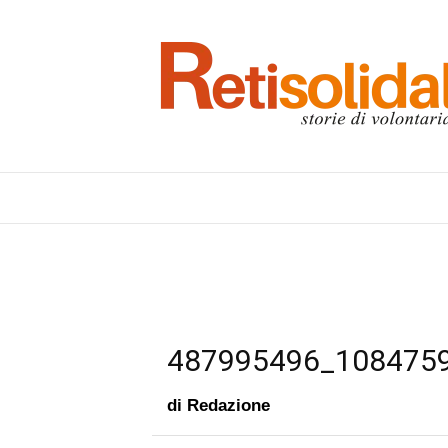
487995496_108475
di
Redazione