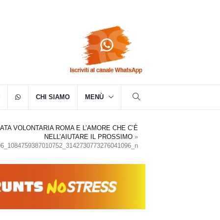
CHI SIAMO
MENÙ
GATA VOLONTARIA ROMA E L’AMORE CHE C’È
NELL’AIUTARE IL PROSSIMO
»
96_1084759387010752_3142730773276041096_n
096_n