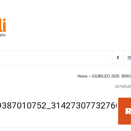
Home
»
GIUBILEO 2025. BRI
4879954
9387010752_3142730773276041