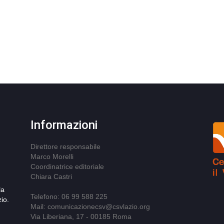
Informazioni
Direttore responsabile
Marco Morelli
Coordinatrice editoriale
Chiara Castri
la
Telefono: 06 99 588 225
io.
Mail: comunicazionecsv@csvlazio.org
Via Liberiana, 17 - 00185 Roma