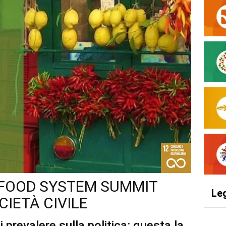
L FOOD SYSTEM SUMMIT
Le
CIETÀ CIVILE
di prevalere sulla politica: questa la