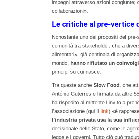
impegni attraverso azioni congiunte; 
collaborazioni».
Le critiche al pre-vertic
Nonostante uno dei propositi del pre
comunità tra stakeholder, che a divers
alimentari», già centinaia di organizzaz
mondo,
hanno rifiutato un coinvol
principi su cui nasce.
Tra queste anche
Slow Food
, che at
António Guterres e firmata da altre 55
ha rispedito al mittente l’invito a pre
l’associazione (qui il
link
) «è rappres
l’industria privata usa la sua influe
decisionale dello Stato, come le agenz
legge e i governi. Tutto ciò può tradurs