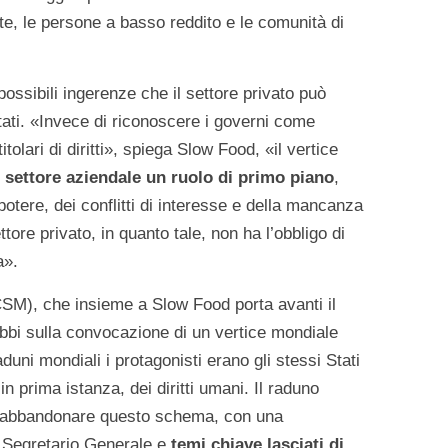
e, le persone a basso reddito e le comunità di
ossibili ingerenze che il settore privato può
Stati. «Invece di riconoscere i governi come
tolari di diritti», spiega Slow Food, «il vertice
 settore aziendale un ruolo di primo piano
,
potere, dei conflitti di interesse e della mancanza
ttore privato, in quanto tale, non ha l’obbligo di
a».
SM), che insieme a Slow Food porta avanti il
ubbi sulla convocazione di un vertice mondiale
duni mondiali i protagonisti erano gli stessi Stati
n prima istanza, dei diritti umani. Il raduno
r abbandonare questo schema, con una
l Segretario Generale e
temi chiave lasciati di