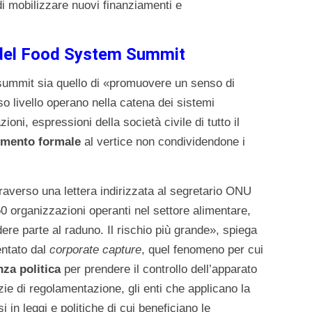
di mobilizzare nuovi finanziamenti e
e del Food System Summit
-summit sia quello di «promuovere un senso di
o livello operano nella catena dei sistemi
ioni, espressioni della società civile di tutto il
gimento formale
al vertice non condividendone i
traverso una lettera indirizzata al segretario ONU
0 organizzazioni operanti nel settore alimentare,
ndere parte al raduno. Il rischio più grande», spiega
entato dal
corporate capture
, quel fenomeno per cui
nza politica
per prendere il controllo dell’apparato
ie di regolamentazione, gli enti che applicano la
i in leggi e politiche di cui beneficiano le