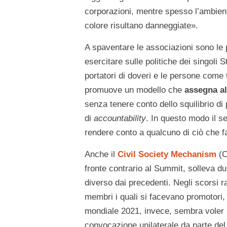
corporazioni, mentre spesso l’ambient
colore risultano danneggiate».
A spaventare le associazioni sono le p
esercitare sulle politiche dei singoli 
portatori di doveri e le persone come ti
promuove un modello che
assegna al
senza tenere conto dello squilibrio di 
di
accountability
. In questo modo il se
rendere conto a qualcuno di ciò che f
Anche il
Civil Society Mechanism
(C
fronte contrario al Summit, solleva d
diverso dai precedenti. Negli scorsi ra
membri i quali si facevano promotori, i
mondiale 2021, invece, sembra vole
convocazione unilaterale da parte de