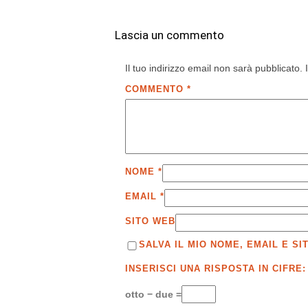
Lascia un commento
Il tuo indirizzo email non sarà pubblicato.
COMMENTO
*
NOME
*
EMAIL
*
SITO WEB
SALVA IL MIO NOME, EMAIL E 
INSERISCI UNA RISPOSTA IN CIFRE:
otto − due =