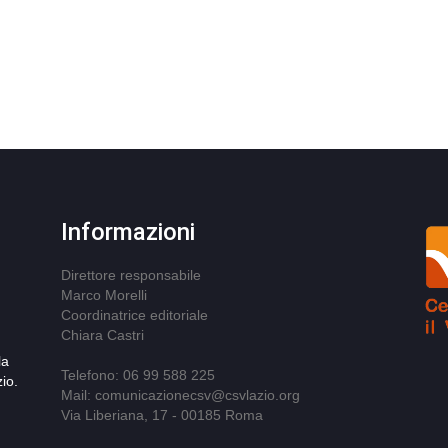
Informazioni
Direttore responsabile
Marco Morelli
Coordinatrice editoriale
Chiara Castri
la
Telefono: 06 99 588 225
io.
Mail: comunicazionecsv@csvlazio.org
Via Liberiana, 17 - 00185 Roma