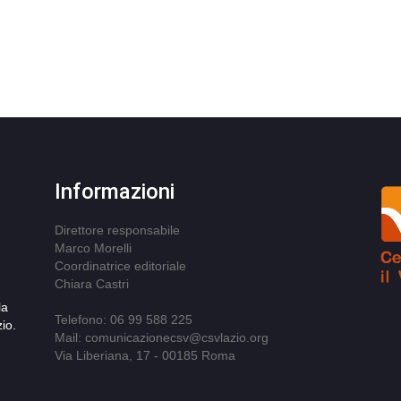
Informazioni
Direttore responsabile
Marco Morelli
Coordinatrice editoriale
Chiara Castri
la
Telefono: 06 99 588 225
io.
Mail: comunicazionecsv@csvlazio.org
Via Liberiana, 17 - 00185 Roma