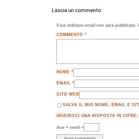
Lascia un commento
Il tuo indirizzo email non sarà pubblicato.
COMMENTO
*
NOME
*
EMAIL
*
SITO WEB
SALVA IL MIO NOME, EMAIL E 
INSERISCI UNA RISPOSTA IN CIFRE:
due + venti =