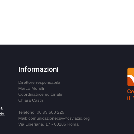
Informazioni
Direttore responsabile
Marco Morelli
Coordinatrice editoriale
Chiara Castri
la
Telefono: 06 99 588 225
io.
Mail: comunicazionecsv@csvlazio.org
Via Liberiana, 17 - 00185 Roma