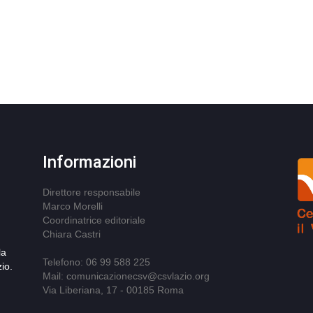
Informazioni
Direttore responsabile
Marco Morelli
Coordinatrice editoriale
Chiara Castri
la
Telefono: 06 99 588 225
io.
Mail: comunicazionecsv@csvlazio.org
Via Liberiana, 17 - 00185 Roma