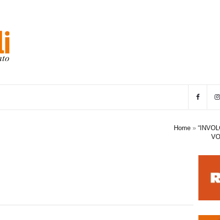
Home
»
“INVOL
VO