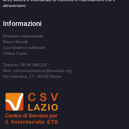
attraversano
Informazioni
Direttore responsabile
Marco Morelli
Coordinatrice editoriale
Chiara Castri
Telefono: 06 99 588 225
Mail: comunicazionecsv@csvlazio.org
Via Liberiana, 17 - 00185 Roma