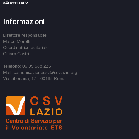
attraversano
Informazioni
Direttore responsabile
Marco Morelli
Coordinatrice editoriale
Chiara Castri
Telefono: 06 99 588 225
Mail: comunicazionecsv@csvlazio.org
Via Liberiana, 17 - 00185 Roma