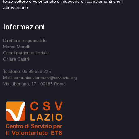
terzo settore e volontariato si muovono e i cambiamenti che li
attraversano
Informazioni
Direttore responsabile
Marco Morelli
Coordinatrice editoriale
Chiara Castri
Telefono: 06 99 588 225
Mail: comunicazionecsv@csvlazio.org
Via Liberiana, 17 - 00185 Roma