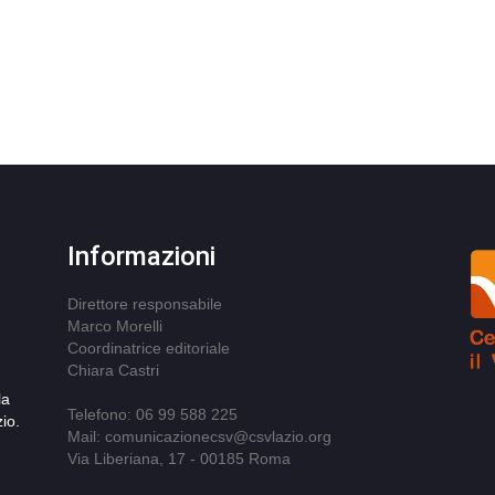
Informazioni
Direttore responsabile
Marco Morelli
Coordinatrice editoriale
Chiara Castri
la
Telefono: 06 99 588 225
io.
Mail: comunicazionecsv@csvlazio.org
Via Liberiana, 17 - 00185 Roma