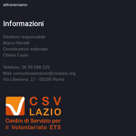
attraversano
Informazioni
Direttore responsabile
Marco Morelli
Coordinatrice editoriale
Chiara Castri
Telefono: 06 99 588 225
Mail: comunicazionecsv@csvlazio.org
Via Liberiana, 17 - 00185 Roma