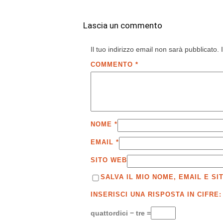
Lascia un commento
Il tuo indirizzo email non sarà pubblicato.
COMMENTO
*
NOME
*
EMAIL
*
SITO WEB
SALVA IL MIO NOME, EMAIL E 
INSERISCI UNA RISPOSTA IN CIFRE:
quattordici − tre =