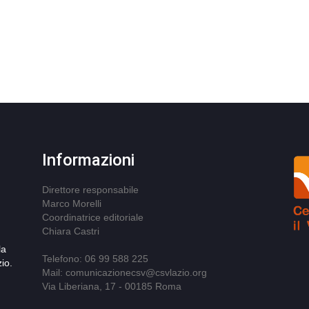
Informazioni
Direttore responsabile
Marco Morelli
Coordinatrice editoriale
Chiara Castri
la
Telefono: 06 99 588 225
io.
Mail: comunicazionecsv@csvlazio.org
Via Liberiana, 17 - 00185 Roma