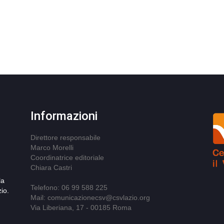
Informazioni
Direttore responsabile
Marco Morelli
Coordinatrice editoriale
Chiara Castri
la
Telefono: 06 99 588 225
io.
Mail: comunicazionecsv@csvlazio.org
Via Liberiana, 17 - 00185 Roma