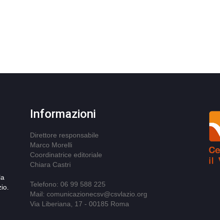
Informazioni
Direttore responsabile
Marco Morelli
Coordinatrice editoriale
Chiara Castri
la
Telefono: 06 99 588 225
io.
Mail: comunicazionecsv@csvlazio.org
Via Liberiana, 17 - 00185 Roma