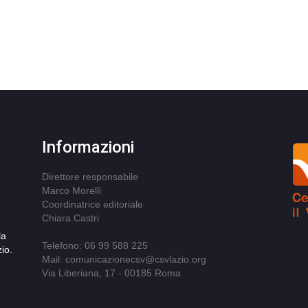
Informazioni
Direttore responsabile
Marco Morelli
Coordinatrice editoriale
Chiara Castri
la
Telefono: 06 99 588 225
io.
Mail: comunicazionecsv@csvlazio.org
Via Liberiana, 17 - 00185 Roma