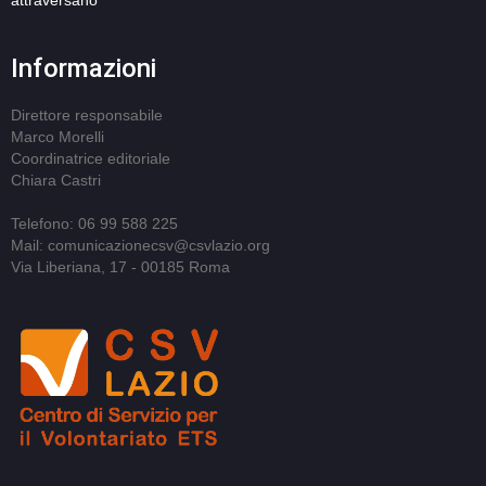
attraversano
Informazioni
Direttore responsabile
Marco Morelli
Coordinatrice editoriale
Chiara Castri
Telefono: 06 99 588 225
Mail: comunicazionecsv@csvlazio.org
Via Liberiana, 17 - 00185 Roma