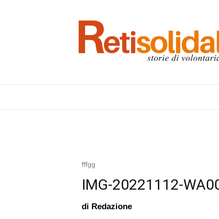
fffgg
IMG-20221112-WA0
di
Redazione