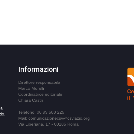
Informazioni
Direttore responsabile
Marco Morelli
Coordinatrice editoriale
Chiara Castri
la
Telefono: 06 99 588 225
io.
Mail: comunicazionecsv@csvlazio.org
Via Liberiana, 17 - 00185 Roma