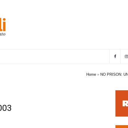
Home
»
NO PRISON: U
003