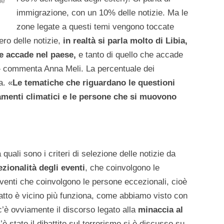
le
immigrazione, con un 10% delle notizie. Ma le
zone legate a questi temi vengono toccate
ero delle notizie,
in realtà si parla molto di Libia,
e accade nel paese,
e tanto di quello che accade
lia» commenta Anna Meli. La percentuale dei
a. «
Le tematiche che riguardano le questioni
amenti climatici e le persone che si muovono
 quali sono i criteri di selezione delle notizie da
ezionalità degli eventi
, che coinvolgono le
eventi che coinvolgono le persone eccezionali, cioè
 fatto è vicino più funziona, come abbiamo visto con
c’è ovviamente il discorso legato alla
minaccia al
’è stato il dibattito sul terrorismo si è discusso su