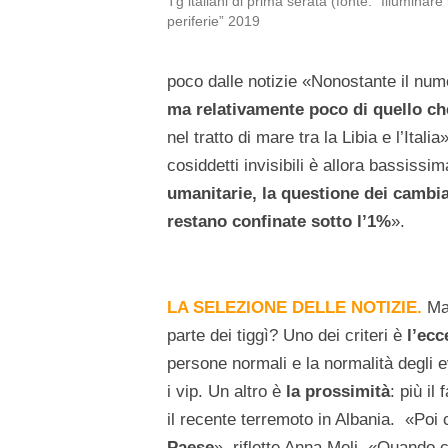
Tg italiani di prima serata (fonte: “Illuminare 
periferie” 2019
poco dalle notizie «Nonostante il num
ma relativamente poco di quello ch
nel tratto di mare tra la Libia e l’Ita
cosiddetti invisibili è allora bassissim
umanitarie, la questione dei cambi
restano confinate sotto l’1%
».
LA SELEZIONE DELLE NOTIZIE.
Ma
parte dei tiggì? Uno dei criteri è
l’ecc
persone normali e la normalità degli 
i vip. Un altro è
la prossimità
: più il
il recente terremoto in Albania. «Poi 
Paese
», riflette Anna Meli. «Quando c