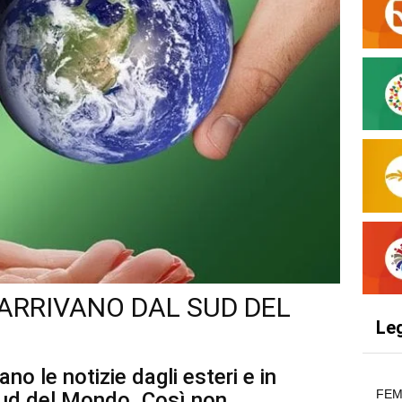
 ARRIVANO DAL SUD DEL
Le
ano le notizie dagli esteri e in
FEM
 Sud del Mondo. Così non