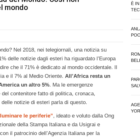
È I
del mondo
TEC
ANL
POC
ndo? Nel 2018, nei telegiornali, una notizia su
ROM
1% delle notizie dagli esteri ha riguardato l’Europa
BEL
dire che il 71% è dedicato al mondo occidentale. Il
sia e il 7% al Medio Oriente.
All’Africa resta un
PAR
 America un altro 5%
. Ma le emergenze
SAL
del contenitore fatto di politica, cronaca,
elle notizie di esteri parla di questo.
AGE
YO
lluminare le periferie”
, ideato e voluto dalla Ong
zionale della Stampa Italiana e da Usigrai e
con il patrocinio dell’Agenzia Italiana per la