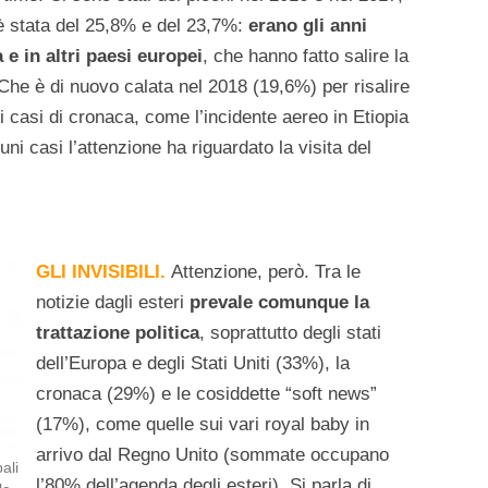
g è stata del 25,8% e del 23,7%:
erano gli anni
a e in altri paesi europei
, che hanno fatto salire la
. Che è di nuovo calata nel 2018 (19,6%) per risalire
 casi di cronaca, come l’incidente aereo in Etiopia
uni casi l’attenzione ha riguardato la visita del
GLI INVISIBILI.
Attenzione, però. Tra le
notizie dagli esteri
prevale comunque la
trattazione politica
, soprattutto degli stati
dell’Europa e degli Stati Uniti (33%), la
cronaca (29%) e le cosiddette “soft news”
(17%), come quelle sui vari royal baby in
arrivo dal Regno Unito (sommate occupano
ali
l’80% dell’agenda degli esteri). Si parla di