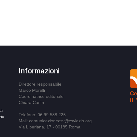
Informazioni
Direttore responsabile
Marco Morelli
Coordinatrice editoriale
Chiara Castri
la
Telefono: 06 99 588 225
io.
Mail: comunicazionecsv@csvlazio.org
Via Liberiana, 17 - 00185 Roma