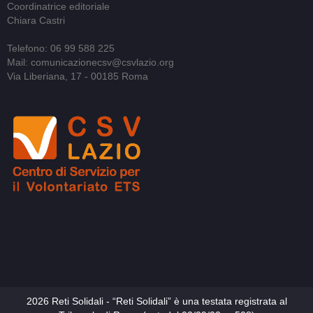
Coordinatrice editoriale
Chiara Castri
Telefono: 06 99 588 225
Mail: comunicazionecsv@csvlazio.org
Via Liberiana, 17 - 00185 Roma
2026 Reti Solidali - “Reti Solidali” è una testata registrata al