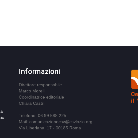
Informazioni
Direttore responsabile
Marco Morelli
Coordinatrice editoriale
Chiara Castri
la
Telefono: 06 99 588 225
io.
Mail: comunicazionecsv@csvlazio.org
Via Liberiana, 17 - 00185 Roma