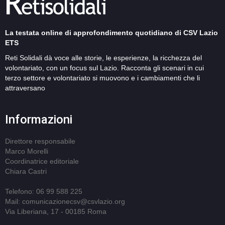
La testata online di approfondimento quotidiano di CSV Lazio
ETS
Reti Solidali dà voce alle storie, le esperienze, la ricchezza del
volontariato, con un focus sul Lazio. Racconta gli scenari in cui
terzo settore e volontariato si muovono e i cambiamenti che li
attraversano
Informazioni
Direttore responsabile
Marco Morelli
Coordinatrice editoriale
Chiara Castri
Telefono: 06 99 588 225
Mail: comunicazionecsv@csvlazio.org
Via Liberiana, 17 - 00185 Roma